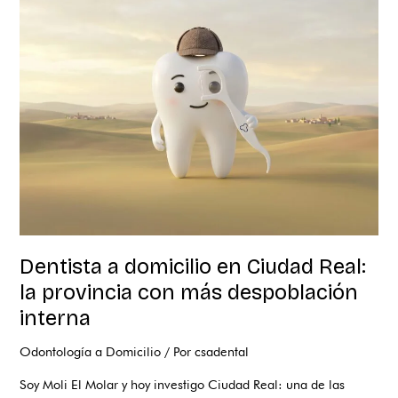
domicilio
en
Ciudad
Real:
la
provincia
con
más
despoblación
interna
Dentista a domicilio en Ciudad Real:
la provincia con más despoblación
interna
Odontología a Domicilio
/ Por
csadental
Soy Moli El Molar y hoy investigo Ciudad Real: una de las