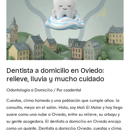
Oviedo:
relieve,
lluvia
y
mucho
cuidado
Dentista a domicilio en Oviedo:
relieve, lluvia y mucho cuidado
Odontología a Domicilio
/ Por
csadental
Cuestas, clima húmedo y una población que cumple años: la
consulta, mejor en el salón. Hola, soy Moli El Molar y hoy llego
suave como una nube a Oviedo, entre su relieve, su orbayu y
su gente acogedora. El dentista a domicilio en Oviedo encaja
como un guante. Dentista a domicilio Oviedo: cuestas y clima