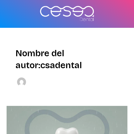
Ir
al
contenido
Nombre del
autor:csadental
Dentista
a
domicilio
en