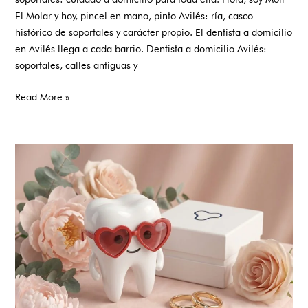
El Molar y hoy, pincel en mano, pinto Avilés: ría, casco
histórico de soportales y carácter propio. El dentista a domicilio
en Avilés llega a cada barrio. Dentista a domicilio Avilés:
soportales, calles antiguas y
Read More »
Sonrisa
perfecta
para
el
gran
día:
estética
dental
para
bodas