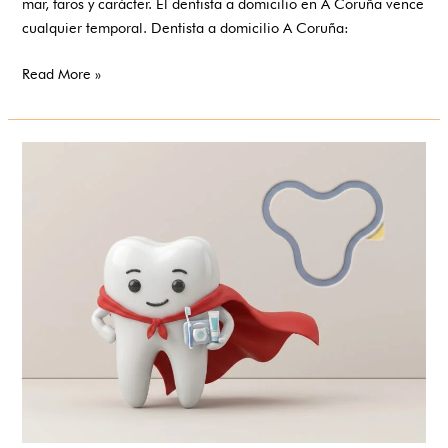
mar, faros y carácter. El dentista a domicilio en A Coruña vence
cualquier temporal. Dentista a domicilio A Coruña:
Read More »
Odontología
en
centros
penitenciarios:
el
derecho
a
la
salud
no
tiene
rejas