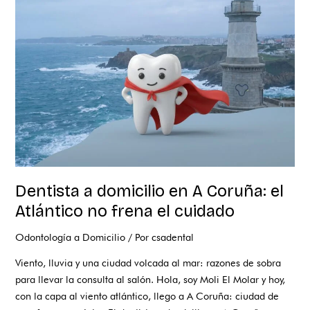
en
A
Coruña:
el
Atlántico
no
frena
el
cuidado
Dentista a domicilio en A Coruña: el
Atlántico no frena el cuidado
Odontología a Domicilio
/ Por
csadental
Viento, lluvia y una ciudad volcada al mar: razones de sobra
para llevar la consulta al salón. Hola, soy Moli El Molar y hoy,
con la capa al viento atlántico, llego a A Coruña: ciudad de