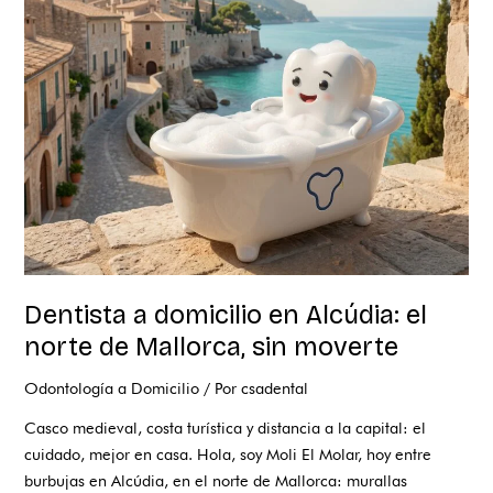
domicilio
en
Alcúdia:
el
norte
de
Mallorca,
sin
moverte
Dentista a domicilio en Alcúdia: el
norte de Mallorca, sin moverte
Odontología a Domicilio
/ Por
csadental
Casco medieval, costa turística y distancia a la capital: el
cuidado, mejor en casa. Hola, soy Moli El Molar, hoy entre
burbujas en Alcúdia, en el norte de Mallorca: murallas