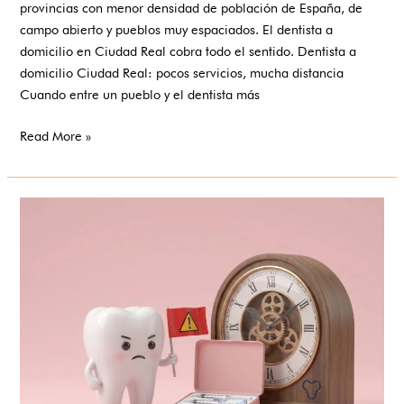
provincias con menor densidad de población de España, de
campo abierto y pueblos muy espaciados. El dentista a
domicilio en Ciudad Real cobra todo el sentido. Dentista a
domicilio Ciudad Real: pocos servicios, mucha distancia
Cuando entre un pueblo y el dentista más
Read More »
Blanqueamientos
milagro
antes
de
la
boda:
cuidado
con
las
prisas