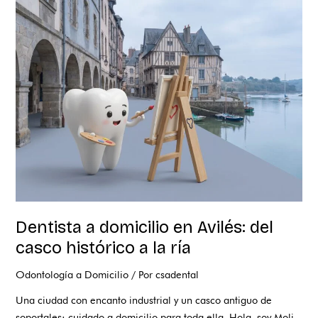
a
domicilio
en
Avilés:
del
casco
histórico
a
la
ría
Dentista a domicilio en Avilés: del
casco histórico a la ría
Odontología a Domicilio
/ Por
csadental
Una ciudad con encanto industrial y un casco antiguo de
soportales: cuidado a domicilio para toda ella. Hola, soy Moli