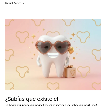
Read More »
¿Sabías
que
existe
el
blanqueamiento
dental
a
domicilio?
¿Sabías que existe el
blanqueamiento dental a domicilio?