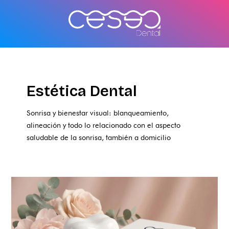
Ir
al
contenido
Estética Dental
Sonrisa y bienestar visual: blanqueamiento,
alineación y todo lo relacionado con el aspecto
saludable de la sonrisa, también a domicilio
Sonrisa
perfecta
para
el