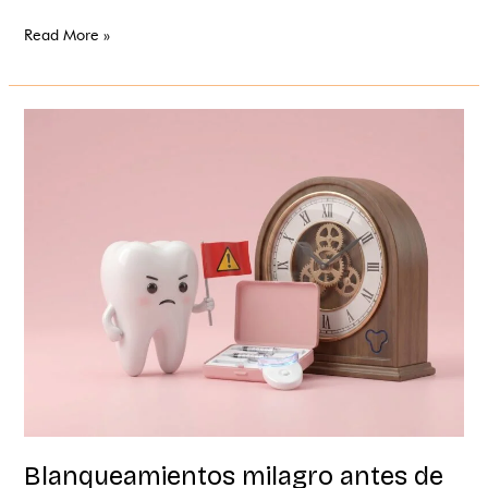
Read More »
Blanqueamientos
milagro
antes
de
la
boda:
cuidado
con
las
prisas
Blanqueamientos milagro antes de