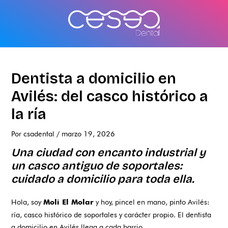
Ir
al
contenido
Dentista a domicilio en
Avilés: del casco histórico a
la ría
Por
csadental
/
marzo 19, 2026
Una ciudad con encanto industrial y
un casco antiguo de soportales:
cuidado a domicilio para toda ella.
Hola, soy
y hoy, pincel en mano, pinto Avilés:
Moli El Molar
ría, casco histórico de soportales y carácter propio. El dentista
a domicilio en Avilés llega a cada barrio.