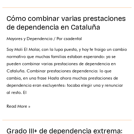
Cómo combinar varias prestaciones
Cómo
combinar
de dependencia en Cataluña
varias
Mayores y Dependencia
/ Por
csadental
prestaciones
de
Soy Moli El Molar, con la lupa puesta, y hoy te traigo un cambio
dependencia
normativo que muchas familias estaban esperando: ya se
en
pueden combinar varias prestaciones de dependencia en
Cataluña
Cataluña. Combinar prestaciones dependencia: lo que
cambia, en una frase Hasta ahora muchas prestaciones de
dependencia eran excluyentes: tocaba elegir una y renunciar
al resto. El
Read More »
Grado III+ de dependencia extrema:
Grado