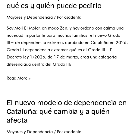
III+
qué es y quién puede pedirlo
de
Mayores y Dependencia
/ Por
csadental
dependencia
extrema:
Soy Moli El Molar, en modo Zen, y hoy ordeno con calma una
qué
novedad importante para muchas familias: el nuevo Grado
es
III+ de dependencia extrema, aprobado en Cataluña en 2026.
y
Grado III dependencia extrema: qué es el Grado III+ El
quién
Decreto ley 1/2026, de 17 de marzo, crea una categoría
puede
diferenciada dentro del Grado III:
pedirlo
Read More »
El nuevo modelo de dependencia en
El
nuevo
Cataluña: qué cambia y a quién
modelo
afecta
de
dependencia
Mayores y Dependencia
/ Por
csadental