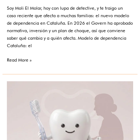
en
Soy Moli El Molar, hoy con lupa de detective, y te traigo un
Cataluña:
caso reciente que afecta a muchas familias: el nuevo modelo
qué
de dependencia en Cataluña. En 2026 el Govern ha aprobado
cambia
normativa, inversión y un plan de choque, así que conviene
y
saber qué cambia y a quién afecta. Modelo de dependencia
a
Cataluña: el
quién
afecta
Read More »
Demencia
y
cuidado
de
la
boca:
una
guía