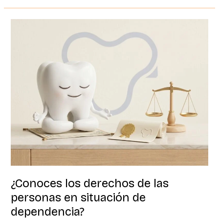
¿Conoces
los
derechos
de
las
personas
en
situación
de
dependencia?
¿Conoces los derechos de las
personas en situación de
dependencia?