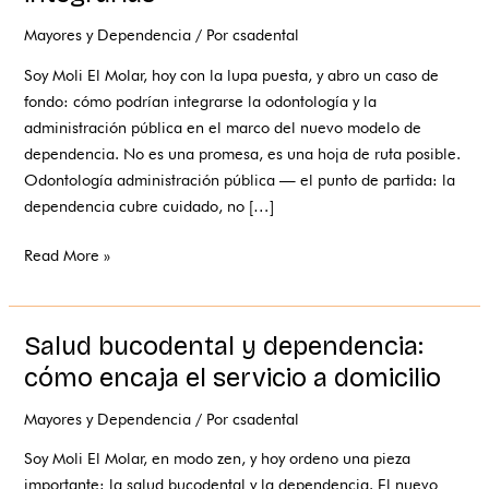
y
administración
Mayores y Dependencia
/ Por
csadental
pública:
Soy Moli El Molar, hoy con la lupa puesta, y abro un caso de
cómo
fondo: cómo podrían integrarse la odontología y la
integrarlas
administración pública en el marco del nuevo modelo de
dependencia. No es una promesa, es una hoja de ruta posible.
Odontología administración pública — el punto de partida: la
dependencia cubre cuidado, no […]
Read More »
Salud bucodental y dependencia:
Salud
bucodental
cómo encaja el servicio a domicilio
y
Mayores y Dependencia
/ Por
csadental
dependencia:
cómo
Soy Moli El Molar, en modo zen, y hoy ordeno una pieza
encaja
importante: la salud bucodental y la dependencia. El nuevo