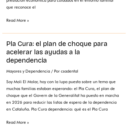
prestación económica para cuidados en el entorno familiar
lo
que reconoce el
que
conviene
Read More »
saber
Pla Cura: el plan de choque para
Pla
Cura:
acelerar las ayudas a la
el
dependencia
plan
de
Mayores y Dependencia
/ Por
csadental
choque
Soy Moli El Molar, hoy con la lupa puesta sobre un tema que
para
muchas familias estaban esperando: el Pla Cura, el plan de
acelerar
choque que el Govern de la Generalitat ha puesto en marcha
las
en 2026 para reducir las listas de espera de la dependencia
ayudas
en Cataluña. Pla Cura dependencia: qué es el Pla Cura
a
la
Read More »
dependencia