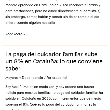
el
modelo aprobado en Cataluña en 2026 reconoce el grado y
servicio
abre prestaciones, pero no cubre directamente al dentista. Y,
a
sin embargo, comer, hablar y sonreír sin dolor cambia el día
domicilio
entero cuando alguien necesita
Read More »
La paga del cuidador familiar sube
La
paga
un 8% en Cataluña: lo que conviene
del
saber
cuidador
familiar
Mayores y Dependencia
/ Por
csadental
sube
Soy Moli El Molar, en modo zen, y hoy ordeno una buena
un
noticia para muchas familias: la paga del cuidador familiar ha
8%
subido en Cataluña en 2026, con incrementos que de media
en
superan el 8%. Qué es la paga del cuidador familiar Es la
Cataluña: