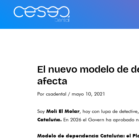
Ir
al
contenido
El nuevo modelo de d
afecta
Por
csadental
/
mayo 10, 2021
Soy
, hoy con lupa de detective
Moli El Molar
En 2026 el Govern ha aprobado nor
Cataluña.
Modelo de dependencia Cataluña: el Pl