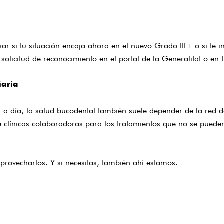
sar si tu situación encaja ahora en el nuevo Grado III+ o si te i
a solicitud de reconocimiento en el
portal de la Generalitat
o en t
iaria
a día, la salud bucodental también suele depender de la red 
e clínicas colaboradoras para los tratamientos que no se pued
rovecharlos. Y si necesitas, también ahí estamos.