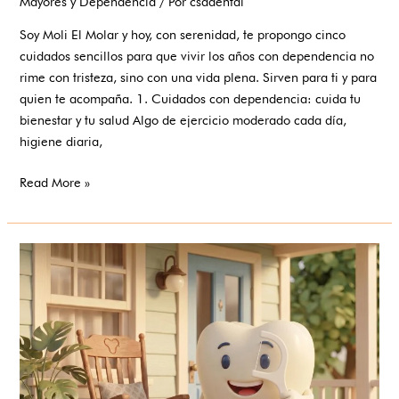
Mayores y Dependencia
/ Por
csadental
Soy Moli El Molar y hoy, con serenidad, te propongo cinco
cuidados sencillos para que vivir los años con dependencia no
rime con tristeza, sino con una vida plena. Sirven para ti y para
quien te acompaña. 1. Cuidados con dependencia: cuida tu
bienestar y tu salud Algo de ejercicio moderado cada día,
higiene diaria,
Read More »
Envejecer
en
casa:
una
elección
que
defendemos