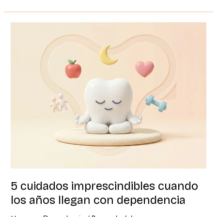
5
cuidados
imprescindibles
cuando
los
años
llegan
con
dependencia
5 cuidados imprescindibles cuando
los años llegan con dependencia