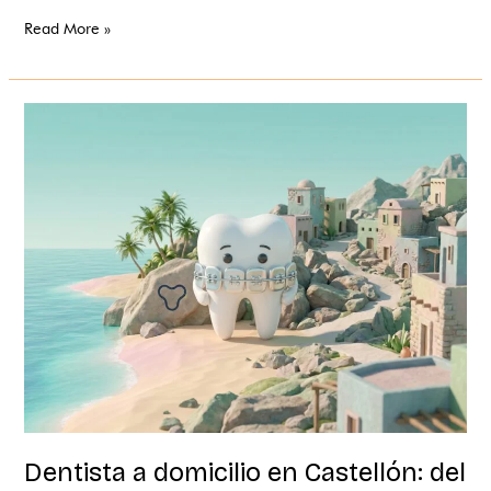
Read More »
Dentista
a
domicilio
en
Castellón:
del
mar
a
la
montaña
del
interior
Dentista a domicilio en Castellón: del