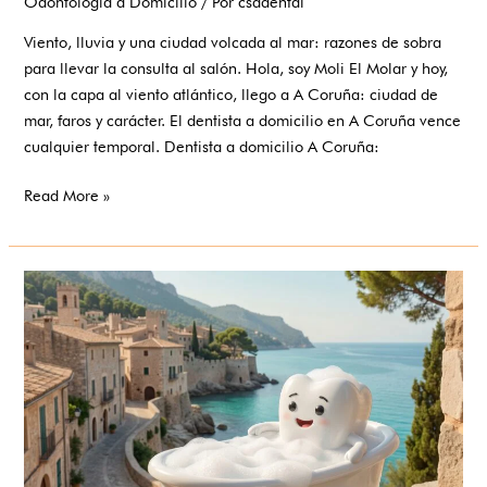
Odontología a Domicilio
/ Por
csadental
Viento, lluvia y una ciudad volcada al mar: razones de sobra
para llevar la consulta al salón. Hola, soy Moli El Molar y hoy,
con la capa al viento atlántico, llego a A Coruña: ciudad de
mar, faros y carácter. El dentista a domicilio en A Coruña vence
cualquier temporal. Dentista a domicilio A Coruña:
Read More »
Dentista
a
domicilio
en
Alcúdia:
el
norte
de