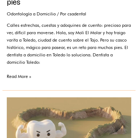
pies
Odontología a Domicilio
/ Por
csadental
Calles estrechas, cuestas y adoquines de cuento: precioso para
ver, difícil para moverse. Hola, soy Moli El Molar y hoy traigo
varita a Toledo, ciudad de cuento sobre el Tajo. Pero su casco
histórico, mágico para pasear, es un reto para muchos pies. El
dentista a domicilio en Toledo lo soluciona. Dentista a
domicilio Toledo:
Read More »
Dentista
a
domicilio
en
Albacete:
la