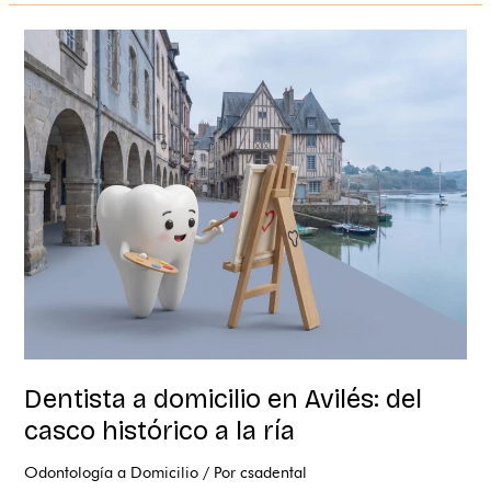
Dentista
a
domicilio
en
Avilés:
del
casco
histórico
a
la
ría
Dentista a domicilio en Avilés: del
casco histórico a la ría
Odontología a Domicilio
/ Por
csadental