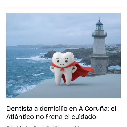
Dentista
a
domicilio
en
A
Coruña:
el
Atlántico
no
frena
el
cuidado
Dentista a domicilio en A Coruña: el
Atlántico no frena el cuidado