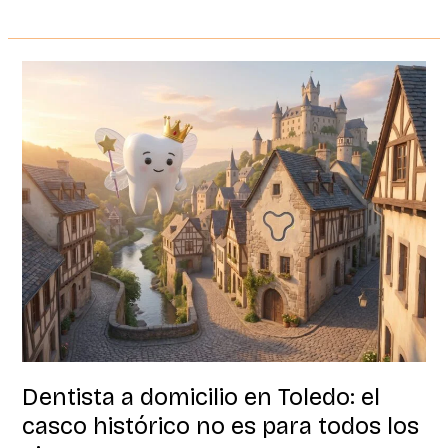
Dentista
a
domicilio
en
Toledo:
el
casco
histórico
no
es
para
todos
los
pies
Dentista a domicilio en Toledo: el
casco histórico no es para todos los