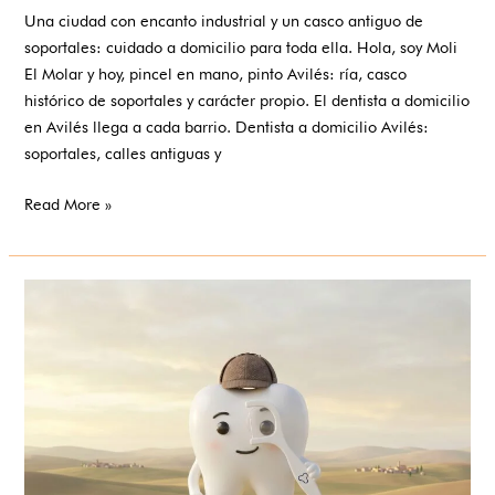
Una ciudad con encanto industrial y un casco antiguo de
soportales: cuidado a domicilio para toda ella. Hola, soy Moli
El Molar y hoy, pincel en mano, pinto Avilés: ría, casco
histórico de soportales y carácter propio. El dentista a domicilio
en Avilés llega a cada barrio. Dentista a domicilio Avilés:
soportales, calles antiguas y
Read More »
Dentista
a
domicilio
en
Ciudad
Real:
la
provincia