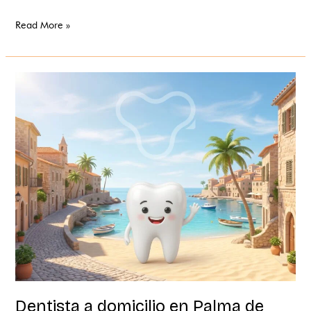
Read More »
Dentista
a
domicilio
en
Palma
de
Mallorca:
la
isla,
sin
desplazarte
Dentista a domicilio en Palma de