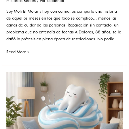
Historias Reales
/ Por
csadental
Soy Moli El Molar y hoy, con calma, os comparto una historia
de aquellos meses en los que todo se complicó… menos las
ganas de cuidar de las personas. Reparación sin contacto: un
problema que no entendía de fechas A Dolores, 88 años, se le
dañó la prótesis en plena época de restricciones. No podía
Read More »
Todo
el
material
de
una
clínica,
ahora
en