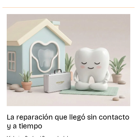
La
reparación
que
llegó
sin
contacto
y
a
tiempo
La reparación que llegó sin contacto
y a tiempo