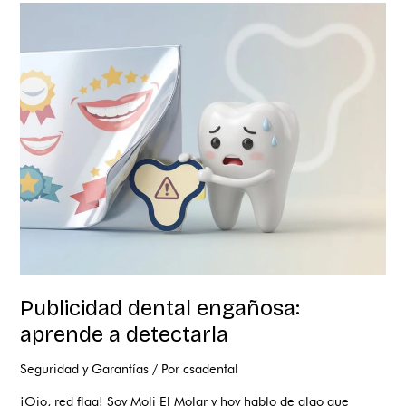
Publicidad
dental
engañosa:
aprende
a
detectarla
Publicidad dental engañosa:
aprende a detectarla
Seguridad y Garantías
/ Por
csadental
¡Ojo, red flag! Soy Moli El Molar y hoy hablo de algo que