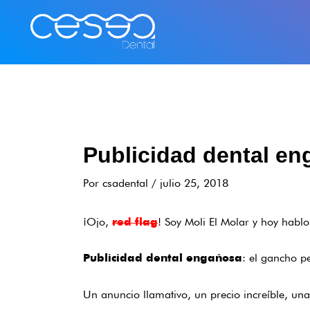
Ir
al
contenido
Publicidad dental en
Por
csadental
/
julio 25, 2018
¡Ojo,
! Soy Moli El Molar y hoy habl
red flag
: el gancho pe
Publicidad dental engañosa
Un anuncio llamativo, un precio increíble, u