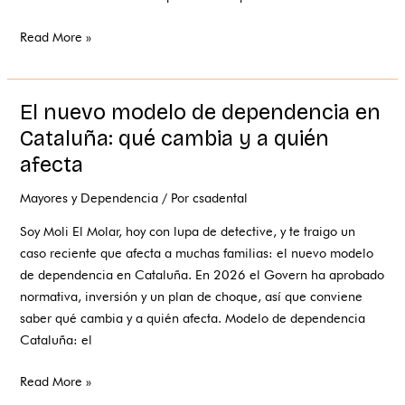
a
la
Read More »
dependencia
El nuevo modelo de dependencia en
El
nuevo
Cataluña: qué cambia y a quién
modelo
afecta
de
dependencia
Mayores y Dependencia
/ Por
csadental
en
Soy Moli El Molar, hoy con lupa de detective, y te traigo un
Cataluña:
caso reciente que afecta a muchas familias: el nuevo modelo
qué
de dependencia en Cataluña. En 2026 el Govern ha aprobado
cambia
normativa, inversión y un plan de choque, así que conviene
y
saber qué cambia y a quién afecta. Modelo de dependencia
a
Cataluña: el
quién
afecta
Read More »