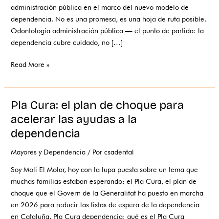
administración pública en el marco del nuevo modelo de
dependencia. No es una promesa, es una hoja de ruta posible.
Odontología administración pública — el punto de partida: la
dependencia cubre cuidado, no […]
Read More »
Pla Cura: el plan de choque para
Pla
Cura:
acelerar las ayudas a la
el
dependencia
plan
de
Mayores y Dependencia
/ Por
csadental
choque
Soy Moli El Molar, hoy con la lupa puesta sobre un tema que
para
muchas familias estaban esperando: el Pla Cura, el plan de
acelerar
choque que el Govern de la Generalitat ha puesto en marcha
las
en 2026 para reducir las listas de espera de la dependencia
ayudas
en Cataluña. Pla Cura dependencia: qué es el Pla Cura