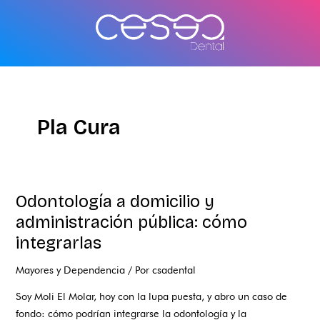
Ir
al
contenido
Pla Cura
Odontología a domicilio y
Odontología
a
administración pública: cómo
domicilio
integrarlas
y
administración
Mayores y Dependencia
/ Por
csadental
pública:
Soy Moli El Molar, hoy con la lupa puesta, y abro un caso de
cómo
fondo: cómo podrían integrarse la odontología y la
integrarlas