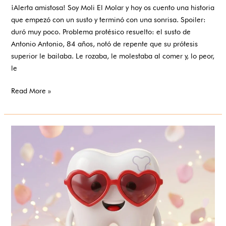
¡Alerta amistosa! Soy Moli El Molar y hoy os cuento una historia
que empezó con un susto y terminó con una sonrisa. Spoiler:
duró muy poco. Problema protésico resuelto: el susto de
Antonio Antonio, 84 años, notó de repente que su prótesis
superior le bailaba. Le rozaba, le molestaba al comer y, lo peor,
le
Read More »
Una
sonrisa
lista
para
un
día
muy
especial