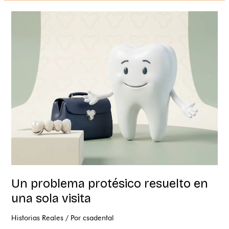
Un
problema
protésico
resuelto
en
una
sola
visita
Un problema protésico resuelto en
una sola visita
Historias Reales
/ Por
csadental