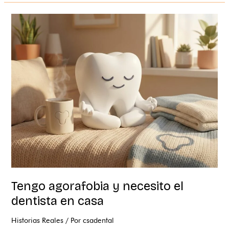
Tengo
agorafobia
y
necesito
el
dentista
en
casa
Tengo agorafobia y necesito el
dentista en casa
Historias Reales
/ Por
csadental