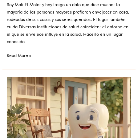
Soy Moli El Molar y hoy traigo un dato que dice mucho: la
mayoría de las personas mayores prefieren envejecer en casa,
rodeadas de sus cosas y sus seres queridos. El lugar también
cuida Diversas instituciones de salud coinciden: el entorno en
el que se envejece influye en la salud. Hacerlo en un lugar
conocido
Read More »
Envejecer
en
casa:
una
elección
que
defendemos
a