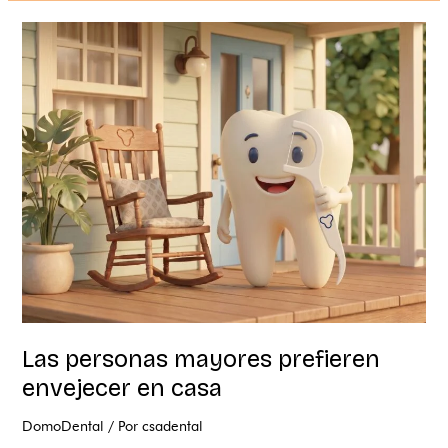
Las
personas
mayores
prefieren
envejecer
en
casa
Las personas mayores prefieren
envejecer en casa
DomoDental
/ Por
csadental