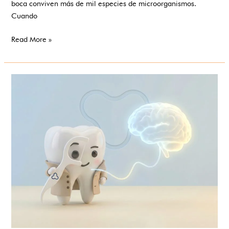
boca conviven más de mil especies de microorganismos.
Cuando
Read More »
La
salud
bucodental,
una
aliada
frente
al
Alzheimer