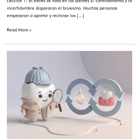
Lección 1: el estrés se nota en los dientes El confinamiento y la
incertidumbre dispararon el bruxismo. Muchas personas
empezaron a apretar y rechinar los […]
Read More »
Diabetes
y
salud
bucodental:
una
relación
en
doble
sentido