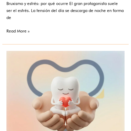
Bruxismo y estrés: por qué ocurre El gran protagonista suele
ser el estrés. La tensión del día se descarga de noche en forma
de
Read More »
Tu
boca
y
tu
corazón
están
más
conectados
de
lo
que