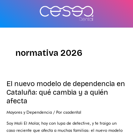
Ir
al
contenido
normativa 2026
El nuevo modelo de dependencia en
El
nuevo
Cataluña: qué cambia y a quién
modelo
afecta
de
dependencia
Mayores y Dependencia
/ Por
csadental
en
Soy Moli El Molar, hoy con lupa de detective, y te traigo un
Cataluña:
caso reciente que afecta a muchas familias: el nuevo modelo
qué