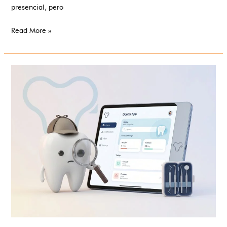
presencial, pero
Read More »
Tecnología
y
software
al
servicio
de
tu
sonrisa