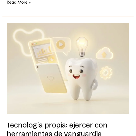
Read More »
Tecnología
propia:
ejercer
con
herramientas
de
vanguardia
Tecnología propia: ejercer con
herramientas de vanguardia