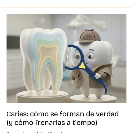
Caries:
cómo
se
forman
de
verdad
(y
cómo
frenarlas
a
tiempo)
Caries: cómo se forman de verdad
(y cómo frenarlas a tiempo)