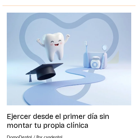
Ejercer
desde
el
primer
día
sin
montar
tu
propia
clínica
Ejercer desde el primer día sin
montar tu propia clínica
DomoDental
/ Por
csadental