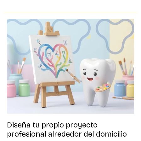
Diseña
tu
propio
proyecto
profesional
alrededor
del
domicilio
Diseña tu propio proyecto
profesional alrededor del domicilio