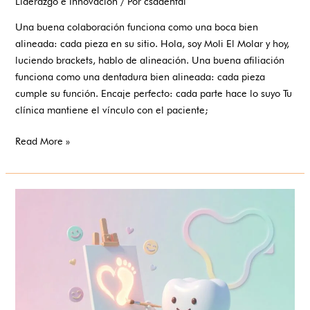
Liderazgo e Innovación
/ Por
csadental
Una buena colaboración funciona como una boca bien
alineada: cada pieza en su sitio. Hola, soy Moli El Molar y hoy,
luciendo brackets, hablo de alineación. Una buena afiliación
funciona como una dentadura bien alineada: cada pieza
cumple su función. Encaje perfecto: cada parte hace lo suyo Tu
clínica mantiene el vínculo con el paciente;
Read More »
Un
sector
con
propósito:
profesionales
que
dejan