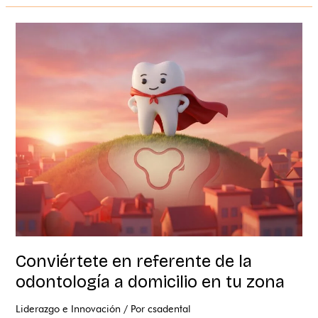
Conviértete
en
referente
de
la
odontología
a
domicilio
en
tu
zona
Conviértete en referente de la
odontología a domicilio en tu zona
Liderazgo e Innovación
/ Por
csadental