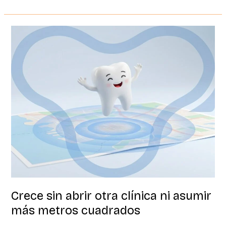
Crece
sin
abrir
otra
clínica
ni
asumir
más
metros
cuadrados
Crece sin abrir otra clínica ni asumir
más metros cuadrados