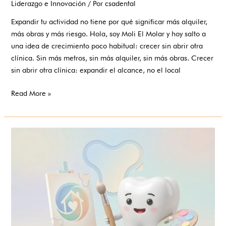
Liderazgo e Innovación
/ Por
csadental
Expandir tu actividad no tiene por qué significar más alquiler,
más obras y más riesgo. Hola, soy Moli El Molar y hoy salto a
una idea de crecimiento poco habitual: crecer sin abrir otra
clínica. Sin más metros, sin más alquiler, sin más obras. Crecer
sin abrir otra clínica: expandir el alcance, no el local
Read More »
Construye
tu
marca
profesional:
el
dentista
que
sí