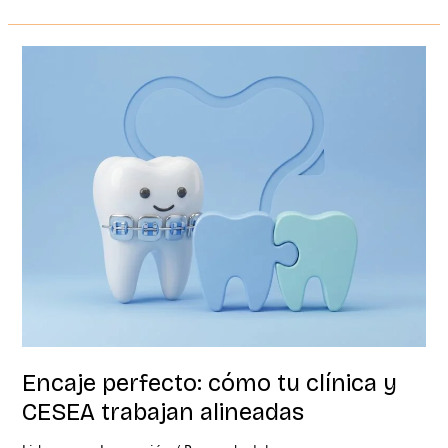
Encaje
perfecto:
cómo
tu
clínica
y
CESEA
trabajan
alineadas
Encaje perfecto: cómo tu clínica y
CESEA trabajan alineadas