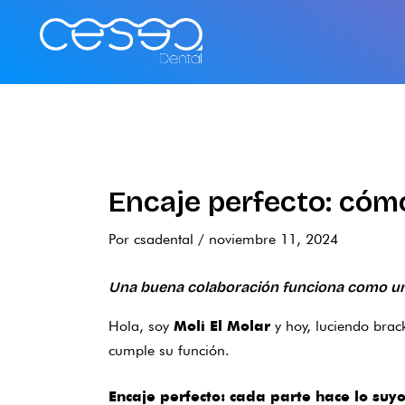
Ir
al
contenido
Encaje perfecto: cómo
Por
csadental
/
noviembre 11, 2024
Una buena colaboración funciona como una 
Hola, soy
y hoy, luciendo brac
Moli El Molar
cumple su función.
Encaje perfecto: cada parte hace lo suy