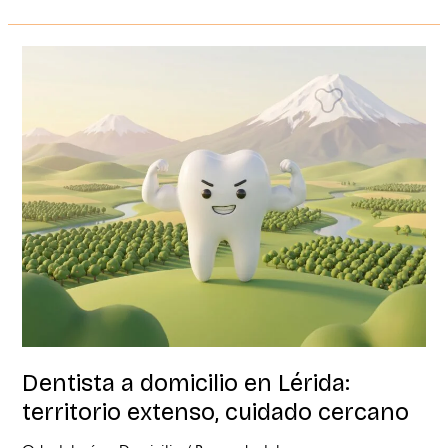
Dentista
a
domicilio
en
Lérida:
territorio
extenso,
cuidado
cercano
Dentista a domicilio en Lérida:
territorio extenso, cuidado cercano