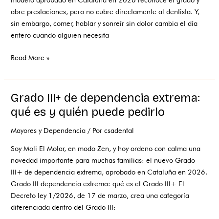
servicio
abre prestaciones, pero no cubre directamente al dentista. Y,
a
sin embargo, comer, hablar y sonreír sin dolor cambia el día
domicilio
entero cuando alguien necesita
Read More »
Grado III+ de dependencia extrema:
Grado
III+
qué es y quién puede pedirlo
de
Mayores y Dependencia
/ Por
csadental
dependencia
extrema:
Soy Moli El Molar, en modo Zen, y hoy ordeno con calma una
qué
novedad importante para muchas familias: el nuevo Grado
es
III+ de dependencia extrema, aprobado en Cataluña en 2026.
y
Grado III dependencia extrema: qué es el Grado III+ El
quién
Decreto ley 1/2026, de 17 de marzo, crea una categoría
puede
diferenciada dentro del Grado III:
pedirlo