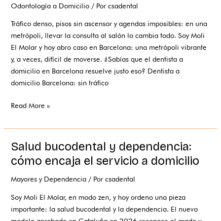
Odontología a Domicilio
/ Por
csadental
en
Barcelona:
Tráfico denso, pisos sin ascensor y agendas imposibles: en una
la
metrópoli, llevar la consulta al salón lo cambia todo. Soy Moli
gran
El Molar y hoy abro caso en Barcelona: una metrópoli vibrante
ciudad,
y, a veces, difícil de moverse. ¿Sabías que el dentista a
en
domicilio en Barcelona resuelve justo eso? Dentista a
casa
domicilio Barcelona: sin tráfico
Read More »
Salud bucodental y dependencia:
Salud
bucodental
cómo encaja el servicio a domicilio
y
Mayores y Dependencia
/ Por
csadental
dependencia:
cómo
Soy Moli El Molar, en modo zen, y hoy ordeno una pieza
encaja
importante: la salud bucodental y la dependencia. El nuevo
el
modelo aprobado en Cataluña en 2026 reconoce el grado y