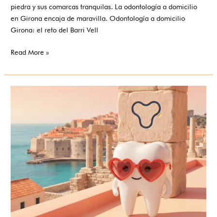
el
piedra y sus comarcas tranquilas. La odontología a domicilio
Barri
en Girona encaja de maravilla. Odontología a domicilio
Vell
Girona: el reto del Barri Vell
y
el
Read More »
interior
Dentista
a
domicilio
en
Tarragona:
sonrisas
frente
al
Mediterráneo