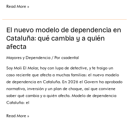
Read More »
El nuevo modelo de dependencia en
El
nuevo
Cataluña: qué cambia y a quién
modelo
afecta
de
dependencia
Mayores y Dependencia
/ Por
csadental
en
Soy Moli El Molar, hoy con lupa de detective, y te traigo un
Cataluña:
caso reciente que afecta a muchas familias: el nuevo modelo
qué
de dependencia en Cataluña. En 2026 el Govern ha aprobado
cambia
normativa, inversión y un plan de choque, así que conviene
y
saber qué cambia y a quién afecta. Modelo de dependencia
a
Cataluña: el
quién
afecta
Read More »