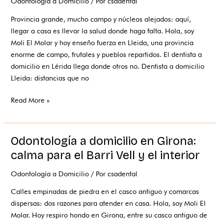
Odontología a Domicilio
/ Por
csadental
Provincia grande, mucho campo y núcleos alejados: aquí,
llegar a casa es llevar la salud donde haga falta. Hola, soy
Moli El Molar y hoy enseño fuerza en Lleida, una provincia
enorme de campo, frutales y pueblos repartidos. El dentista a
domicilio en Lérida llega donde otros no. Dentista a domicilio
Lleida: distancias que no
Read More »
Odontología a domicilio en Girona:
Odontología
a
calma para el Barri Vell y el interior
domicilio
Odontología a Domicilio
/ Por
csadental
en
Girona:
Calles empinadas de piedra en el casco antiguo y comarcas
calma
dispersas: dos razones para atender en casa. Hola, soy Moli El
para
Molar. Hoy respiro hondo en Girona, entre su casco antiguo de