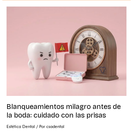
Blanqueamientos
milagro
antes
de
la
boda:
cuidado
con
las
prisas
Blanqueamientos milagro antes de
la boda: cuidado con las prisas
Estética Dental
/ Por
csadental