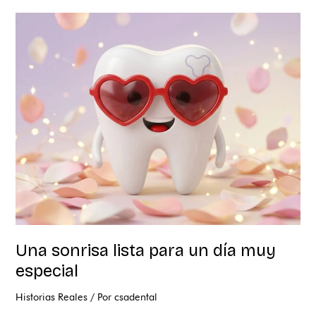
Una
sonrisa
lista
para
un
día
muy
especial
Una sonrisa lista para un día muy
especial
Historias Reales
/ Por
csadental