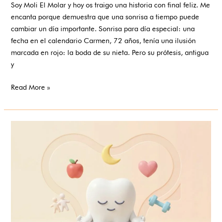
Soy Moli El Molar y hoy os traigo una historia con final feliz. Me
encanta porque demuestra que una sonrisa a tiempo puede
cambiar un día importante. Sonrisa para día especial: una
fecha en el calendario Carmen, 72 años, tenía una ilusión
marcada en rojo: la boda de su nieta. Pero su prótesis, antigua
y
Read More »
5
cuidados
imprescindibles
cuando
los
años
llegan
con
dependencia