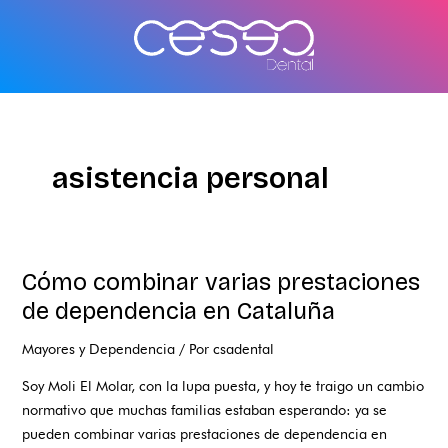
Ir
al
contenido
asistencia personal
Cómo combinar varias prestaciones
Cómo
combinar
de dependencia en Cataluña
varias
Mayores y Dependencia
/ Por
csadental
prestaciones
de
Soy Moli El Molar, con la lupa puesta, y hoy te traigo un cambio
dependencia
normativo que muchas familias estaban esperando: ya se
en
pueden combinar varias prestaciones de dependencia en
Cataluña