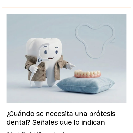
¿Cuándo
se
necesita
una
prótesis
dental?
Señales
que
lo
indican
¿Cuándo se necesita una prótesis
dental? Señales que lo indican