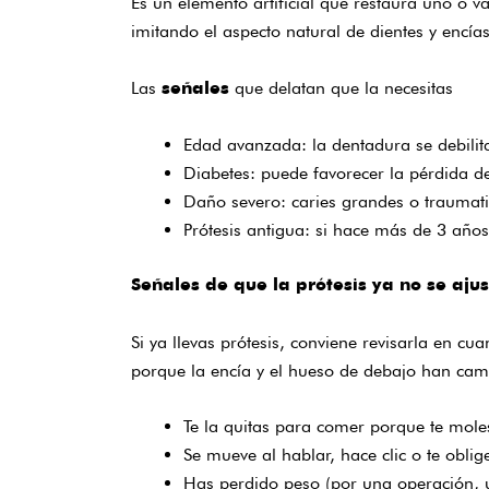
Es un elemento artificial que restaura uno o v
imitando el aspecto natural de dientes y encías
Las
que delatan que la necesitas
señales
Edad avanzada: la dentadura se debilita
Diabetes: puede favorecer la pérdida de
Daño severo: caries grandes o traumati
Prótesis antigua: si hace más de 3 años 
Señales de que la prótesis ya no se aju
Si ya llevas prótesis, conviene revisarla en c
porque la encía y el hueso de debajo han ca
Te la quitas para comer porque te moles
Se mueve al hablar, hace clic o te oblige
Has perdido peso (por una operación, u