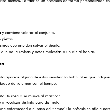
arios dientes. La fabrica un protésico de forma personalizada c
.
 y conviene valorar el conjunto.
 piezas.
smos que impiden salvar el diente.
que no la revisas y notas molestias o un clic al hablar.
sta
uanto aparece alguna de estas señales: lo habitual es que indique
mbiado de volumen con el tiempo.
ta, te roza o se mueve al masticar.
 a vocalizar distinto para disimular.
na enfermedad o el paso del tiempo): la prótesis se afloja porq