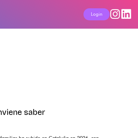
Login
nviene saber
 familiar ha subido en Cataluña en 2026, con