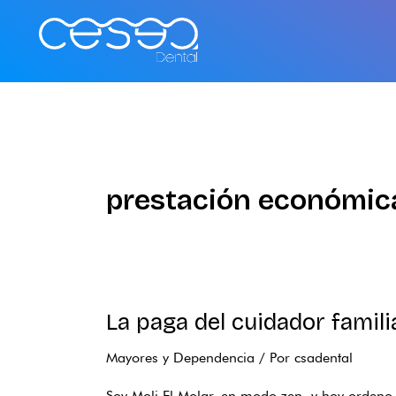
Ir
al
contenido
prestación económic
La paga del cuidador famil
La
paga
Mayores y Dependencia
/ Por
csadental
del
cuidador
Soy Moli El Molar, en modo zen, y hoy ordeno