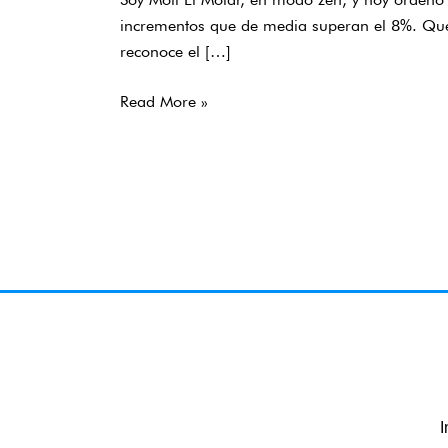
familiar
incrementos que de media superan el 8%. Qué 
sube
reconoce el […]
un
8%
Read More »
en
Cataluña:
lo
que
conviene
saber
I