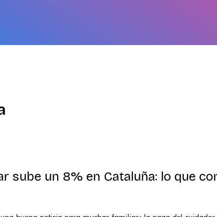
a
iar sube un 8% en Cataluña: lo que co
 una buena noticia para muchas familias: la paga del cuidador