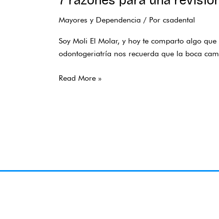
7 razones para una revisi
Mayores y Dependencia
/ Por
csadental
Soy Moli El Molar, y hoy te comparto algo qu
odontogeriatría nos recuerda que la boca cambi
Read More »