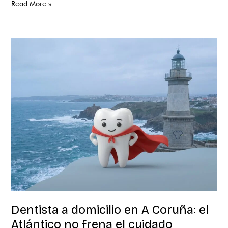
Read More »
Dentista
a
domicilio
en
A
Coruña:
el
Atlántico
no
frena
el
cuidado
Dentista a domicilio en A Coruña: el
Atlántico no frena el cuidado