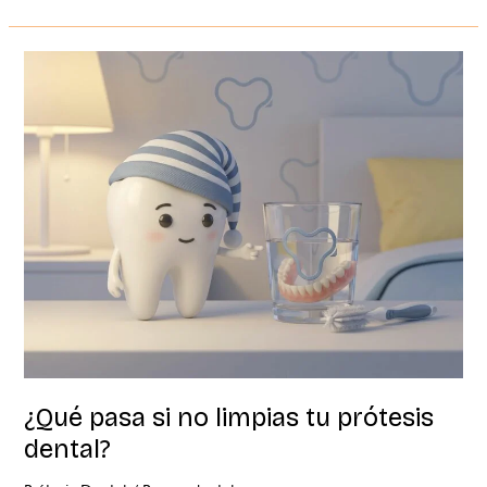
¿Qué
pasa
si
no
limpias
tu
prótesis
dental?
¿Qué pasa si no limpias tu prótesis
dental?