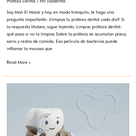
Prótesis Dental
/ Por
csadental
Soy Moli El Molar y hoy, en modo tranquilo, te hago una
pregunta importante: ¿limpias tu prótesis dental cada día? Si
la respuesta titubea, sigue leyendo. Limpiar prótesis dental:
qué pasa si no la limpias Sobre la prótesis se acumulan placa,
sarro y restos de comida. Esa película de bacterias puede
inflamar la mucosa que
Read More »
¿Cuándo
se
necesita
una
prótesis
dental?
Señales