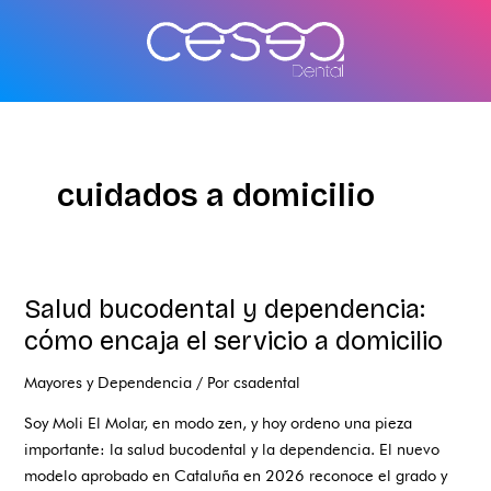
Ir
al
contenido
cuidados a domicilio
Salud bucodental y dependencia:
Salud
bucodental
cómo encaja el servicio a domicilio
y
Mayores y Dependencia
/ Por
csadental
dependencia:
cómo
Soy Moli El Molar, en modo zen, y hoy ordeno una pieza
encaja
importante: la salud bucodental y la dependencia. El nuevo
el
modelo aprobado en Cataluña en 2026 reconoce el grado y
servicio