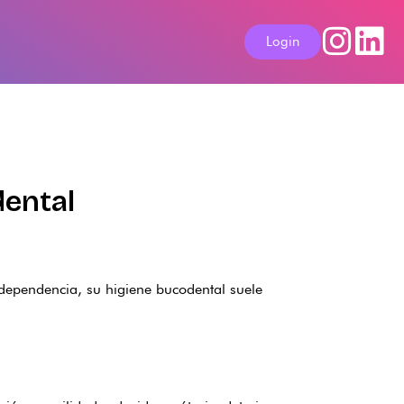
Login
dental
 dependencia, su higiene bucodental suele