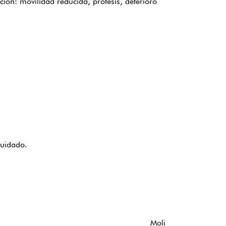
ción: movilidad reducida, prótesis, deterioro
cuidado.
Moli