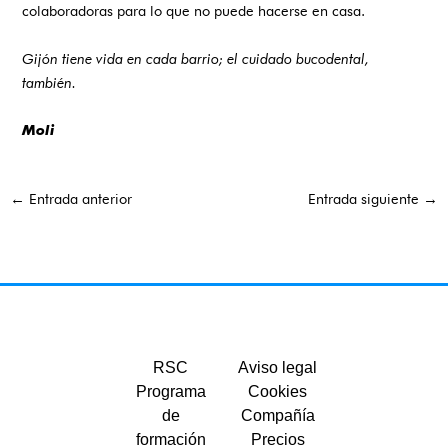
colaboradoras para lo que no puede hacerse en casa.
Gijón tiene vida en cada barrio; el cuidado bucodental,
también.
Moli
←
Entrada anterior
Entrada siguiente
→
RSC
Aviso legal
Programa
Cookies
de
Compañía
formación
Precios