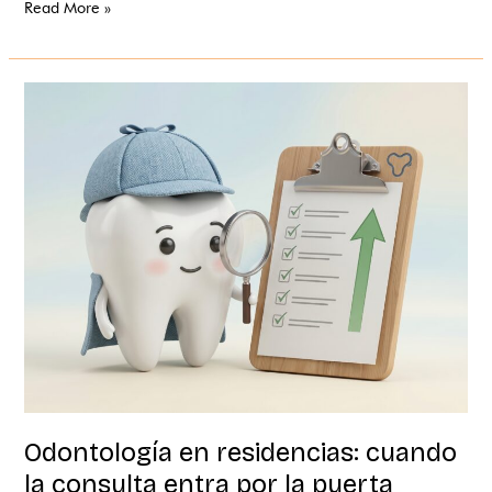
Read More »
Odontología
en
residencias:
cuando
la
consulta
entra
por
la
puerta
Odontología en residencias: cuando
la consulta entra por la puerta