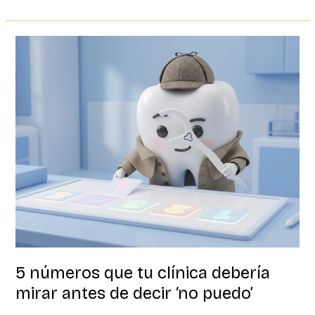
5
números
que
tu
clínica
debería
mirar
antes
de
decir
‘no
puedo’
5 números que tu clínica debería
mirar antes de decir ‘no puedo’