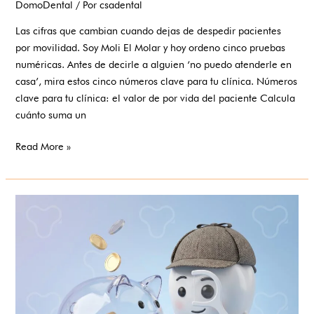
DomoDental
/ Por
csadental
Las cifras que cambian cuando dejas de despedir pacientes
por movilidad. Soy Moli El Molar y hoy ordeno cinco pruebas
numéricas. Antes de decirle a alguien ‘no puedo atenderle en
casa’, mira estos cinco números clave para tu clínica. Números
clave para tu clínica: el valor de por vida del paciente Calcula
cuánto suma un
Read More »
El
paciente
que
no
vuelve:
el
coste