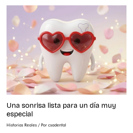
Una
sonrisa
lista
para
un
día
muy
especial
Una sonrisa lista para un día muy
especial
Historias Reales
/ Por
csadental