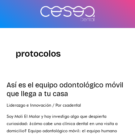
Ir
al
contenido
protocolos
Así es el equipo odontológico móvil
Así
es
que llega a tu casa
el
Liderazgo e Innovación
/ Por
csadental
equipo
odontológico
Soy Moli El Molar y hoy investigo algo que despierta
móvil
curiosidad: ¿cómo cabe una clínica dental en una visita a
que
domicilio? Equipo odontológico móvil: el equipo humano
llega