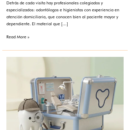
Detrás de cada visita hay profesionales colegiados y
a
especializados: odontólogos e higienistas con experiencia en
tu
atención domiciliaria, que conocen bien al paciente mayor y
casa
dependiente. El material que […]
Read More »
Así
es
el
equipo
odontológico
móvil
que
llega
a
tu
casa