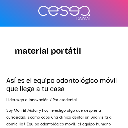
Ir
al
contenido
material portátil
Así es el equipo odontológico móvil
Así
es
que llega a tu casa
el
Liderazgo e Innovación
/ Por
csadental
equipo
odontológico
Soy Moli El Molar y hoy investigo algo que despierta
móvil
curiosidad: ¿cómo cabe una clínica dental en una visita a
que
domicilio? Equipo odontológico móvil: el equipo humano
llega