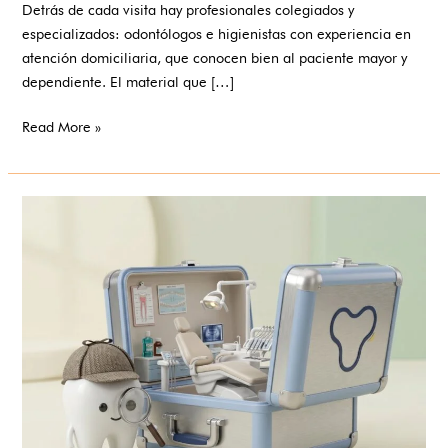
Detrás de cada visita hay profesionales colegiados y
a
especializados: odontólogos e higienistas con experiencia en
tu
atención domiciliaria, que conocen bien al paciente mayor y
casa
dependiente. El material que […]
Read More »
Así
es
el
equipo
odontológico
móvil
que
llega
a
tu
casa