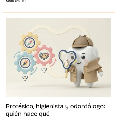
Read More »
Protésico,
higienista
y
odontólogo:
quién
hace
qué
Protésico, higienista y odontólogo:
quién hace qué