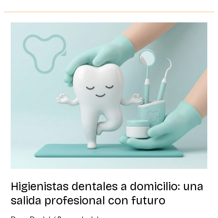
Higienistas
dentales
a
domicilio:
una
salida
profesional
con
futuro
Higienistas dentales a domicilio: una
salida profesional con futuro