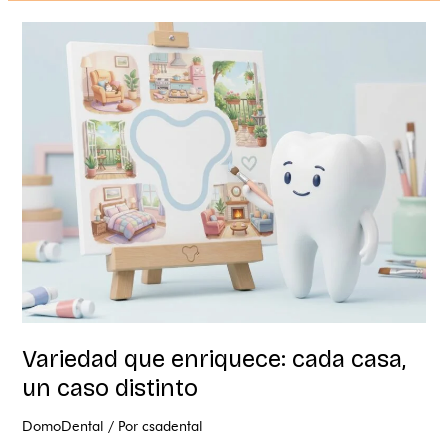
Variedad
que
enriquece:
cada
casa,
un
caso
distinto
Variedad que enriquece: cada casa,
un caso distinto
DomoDental
/ Por
csadental