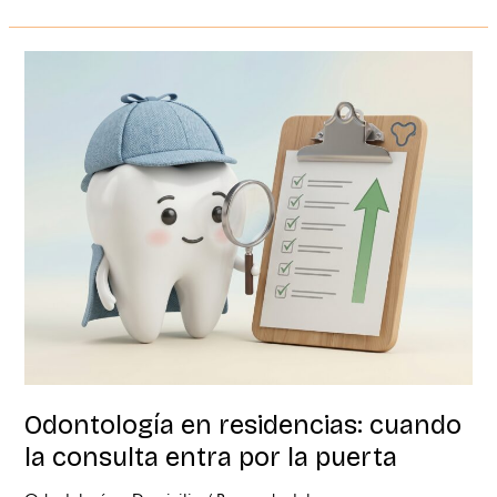
Odontología
en
residencias:
cuando
la
consulta
entra
por
la
puerta
Odontología en residencias: cuando
la consulta entra por la puerta