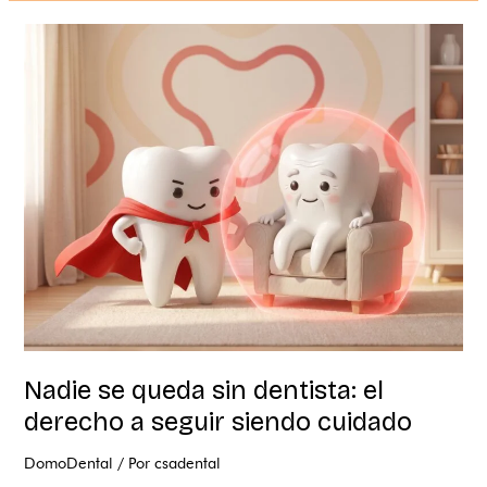
Nadie
se
queda
sin
dentista:
el
derecho
a
seguir
siendo
cuidado
Nadie se queda sin dentista: el
derecho a seguir siendo cuidado
DomoDental
/ Por
csadental