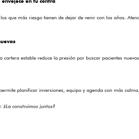
o envejece en tu contra
 los que más riesgo tienen de dejar de venir con los años. Atend
nuevas
 cartera estable reduce la presión por buscar pacientes nuevo
permite planificar inversiones, equipo y agenda con más calma. 
r. ¿La construimos juntos?