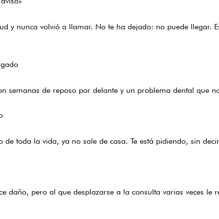
 aviso»
ud y nunca volvió a llamar. No te ha dejado: no puede llegar. E
ongado
 con semanas de reposo por delante y un problema dental que no
o
 de toda la vida, ya no sale de casa. Te está pidiendo, sin deci
 daño, pero al que desplazarse a la consulta varias veces le re