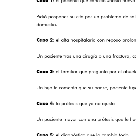
: el paciente que canceló «hasta nuevo
Caso 1
Pidió posponer su cita por un problema de sal
domicilio.
: el alta hospitalaria con reposo prol
Caso 2
Un paciente tras una cirugía o una fractura,
: el familiar que pregunta por el abuel
Caso 3
Un hijo te comenta que su padre, paciente tuyo
: la prótesis que ya no ajusta
Caso 4
Un paciente mayor con una prótesis que le hace
: el diagnóstico que lo cambia todo
Caso 5