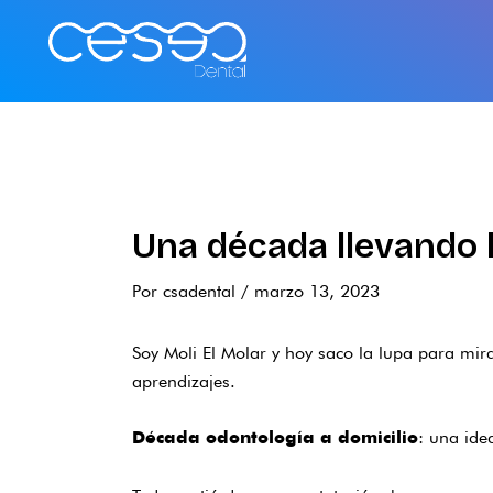
Ir
al
contenido
Una década llevando l
Por
csadental
/
marzo 13, 2023
Soy Moli El Molar y hoy saco la lupa para mira
aprendizajes.
: una ide
Década odontología a domicilio