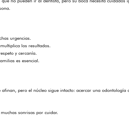
 que no pueden ir al dentista, pero su boca necesita cuidados i
rsona.
chas urgencias.
ultiplica los resultados.
espeto y cercanía.
amilias es esencial.
e afinan, pero el núcleo sigue intacto: acercar una odontología 
 muchas sonrisas por cuidar.