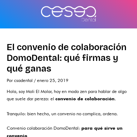
Ir
al
contenido
El convenio de colaboración
DomoDental: qué firmas y
qué ganas
Por
csadental
/
enero 25, 2019
Hola, soy Moli El Molar, hoy en modo zen para hablar de algo
que suele dar pereza: el
.
convenio de colaboración
Tranquilo: bien hecho, un convenio no complica, ordena.
Convenio colaboración DomoDental:
para qué sirve un
convenio