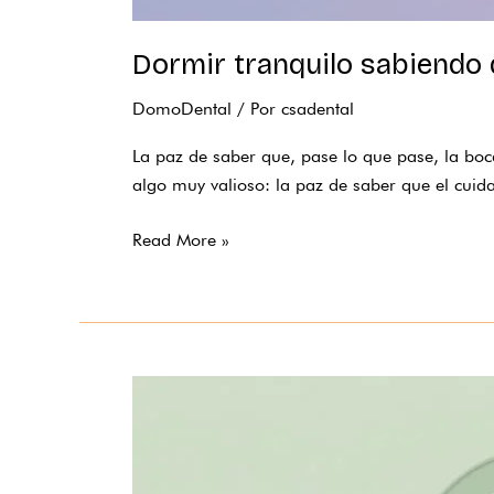
Dormir tranquilo sabiendo 
DomoDental
/ Por
csadental
La paz de saber que, pase lo que pase, la boc
algo muy valioso: la paz de saber que el cuid
Read More »
Tranquilidad
para
la
familia: