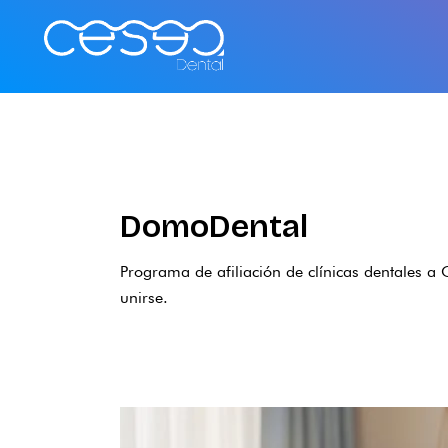
Ir
al
contenido
DomoDental
Programa de afiliación de clínicas dentales a 
unirse.
Todo
el