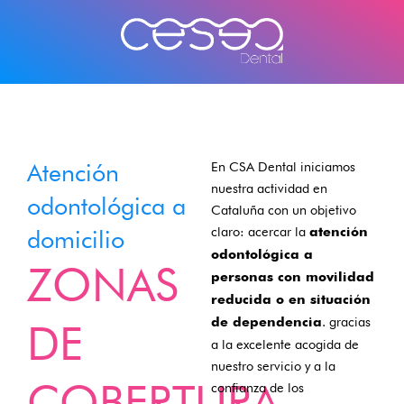
Ir
al
contenido
Atención
En CSA Dental iniciamos
nuestra actividad en
odontológica a
Cataluña con un objetivo
claro: acercar la
domicilio
atención
odontológica a
ZONAS
personas con movilidad
reducida o en situación
. gracias
DE
de dependencia
a la excelente acogida de
nuestro servicio y a la
COBERTURA
confianza de los